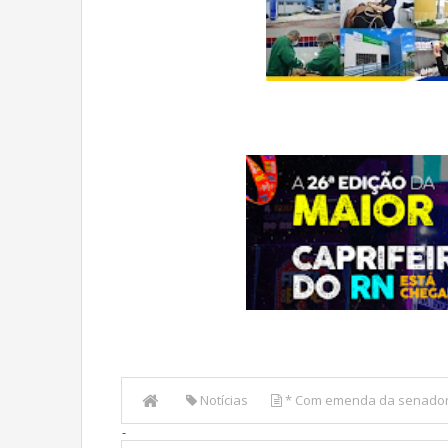
Notícias
* Com emenda da senadora
-