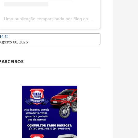
Uma publicação compartilhada por Blog do João Marcolino (@joaomarcolinoneto)
14:15
Agosto 08, 2026
Caraúbas
PARCEIROS