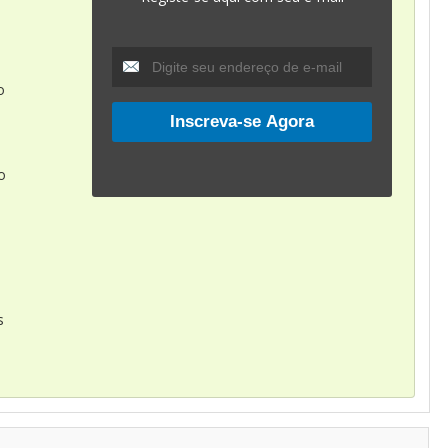
o
o
s