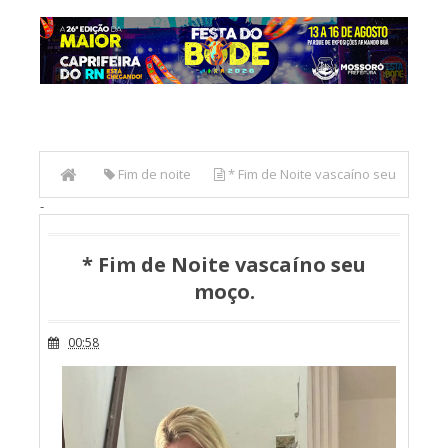
Fim de noite
* Fim de Noite vascaíno seu
-
moço.
* Fim de Noite vascaíno seu
moço.
00:58