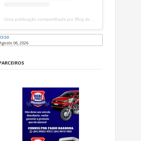
Uma publicação compartilhada por Blog do João Marcolino (@joaomarcolinoneto)
23:50
Agosto 06, 2026
Caraúbas
PARCEIROS