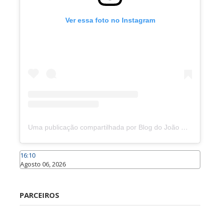
Ver essa foto no Instagram
Uma publicação compartilhada por Blog do João Marcolino (@joaomarcolinoneto)
16:10
Agosto 06, 2026
Caraúbas
PARCEIROS