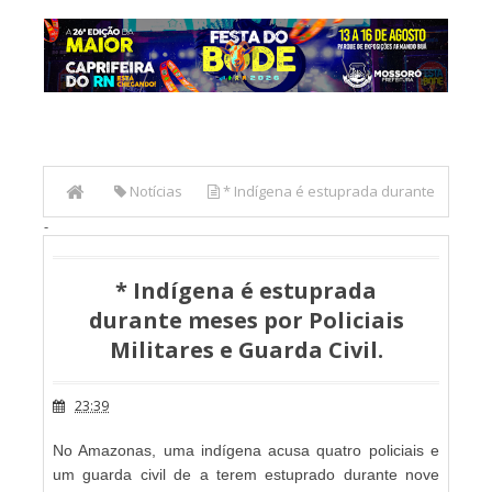
Notícias
* Indígena é estuprada durante
-
meses por Policiais Militares e Guarda Civil.
* Indígena é estuprada
durante meses por Policiais
Militares e Guarda Civil.
23:39
No Amazonas, uma indígena acusa quatro policiais e
um guarda civil de a terem estuprado durante nove