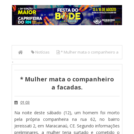
Notícias
* Mulher mata o companheiro a
-
facadas.
* Mulher mata o companheiro
a facadas.
01:03
Na noite deste sábado (12), um homem foi morto
pela própria companheira na rua 62, no bairro
Jereissati 2, em Maracanaú, CE. Segundo informações
preliminares, a mulher teria surtado e cometido o