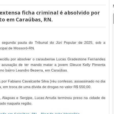
xtensa ficha criminal é absolvido por
to em Caraúbas, RN.
 a segunda pauta do Tribunal do Júri Popular de 2025, sob a
icipal de Mossoró-RN.
decidiu por absolver o caraubense Lucas Gradestone Fernandes
a acusação de ter mando matar a jovem Gleuce Kelly Pimenta
, no bairro Leandro Bezerra, em Caraúbas.
a por Fabiano Cavalcante Silva (réu confesso, assassinado no dia
 em troca de uma dívida de drogas no valor R$ 550,00.
, Alagoas e Sergipe, Lucas Arruda terminou preso na cidade de
cado naquela região.