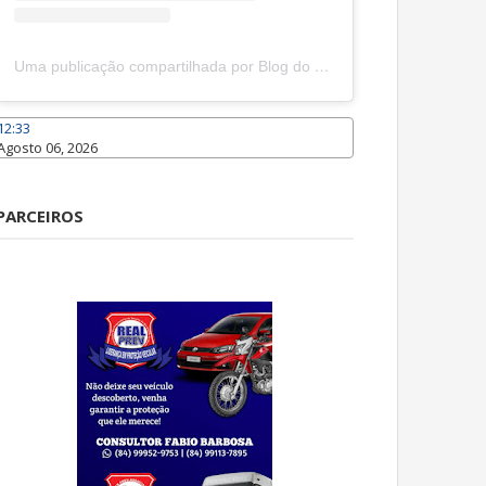
Uma publicação compartilhada por Blog do João Marcolino (@joaomarcolinoneto)
12:33
Agosto 06, 2026
Caraúbas
PARCEIROS