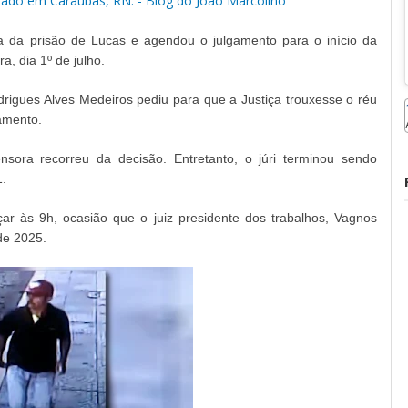
trado em Caraúbas, RN. - Blog do João Marcolino
a da prisão de Lucas e agendou o julgamento para o início da
a, dia 1º de julho.
drigues Alves Medeiros pediu para que a Justiça trouxesse o réu
amento.
nsora recorreu da decisão. Entretanto, o júri terminou sendo
1.
çar às 9h, ocasião que o juiz presidente dos trabalhos, Vagnos
 de 2025.