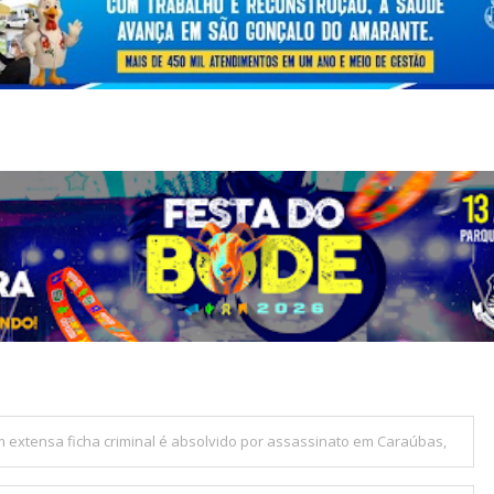
 extensa ficha criminal é absolvido por assassinato em Caraúbas,