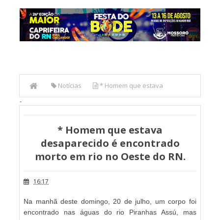
Notícias
* Homem que estava
-
desaparecido é encontrado morto em rio no Oeste do RN.
* Homem que estava
desaparecido é encontrado
morto em rio no Oeste do RN.
16:17
Na manhã deste domingo, 20 de julho, um corpo foi
encontrado nas águas do rio Piranhas Assú, mas