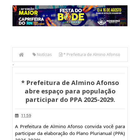
Notícias
* Prefeitura de Almino Afonso
-
abre espaço para população participar do PPA 2025-2029.
* Prefeitura de Almino Afonso
abre espaço para população
participar do PPA 2025-2029.
11:59
A Prefeitura de Almino Afonso convida você para
participar da elaboração do Plano Plurianual (PPA)
2026-2029!