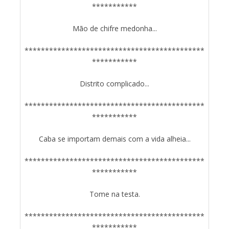
***********
Mão de chifre medonha...
********************************************
***********
Distrito complicado...
********************************************
***********
Caba se importam demais com a vida alheia...
********************************************
***********
Tome na testa.
********************************************
***********