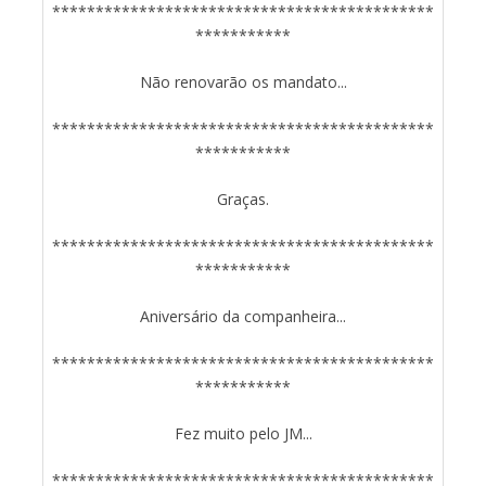
********************************************
***********
Não renovarão os mandato...
********************************************
***********
Graças.
********************************************
***********
Aniversário da companheira...
********************************************
***********
Fez muito pelo JM...
********************************************