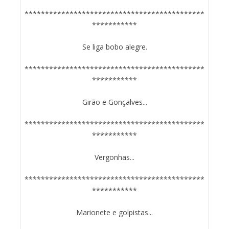
********************************************
***********
Se liga bobo alegre.
********************************************
***********
Girão e Gonçalves...
********************************************
***********
Vergonhas...
********************************************
***********
Marionete e golpistas...