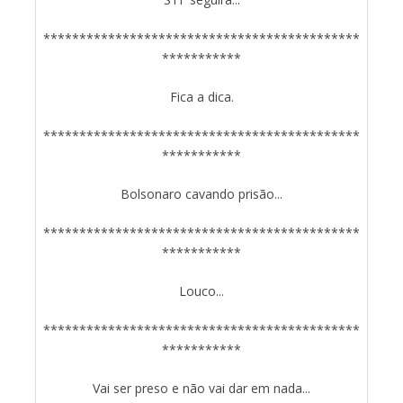
********************************************
***********
Fica a dica.
********************************************
***********
Bolsonaro cavando prisão...
********************************************
***********
Louco...
********************************************
***********
Vai ser preso e não vai dar em nada...