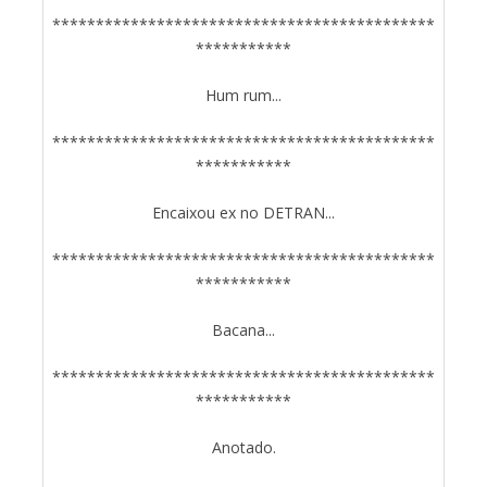
********************************************
***********
Hum rum...
********************************************
***********
Encaixou ex no DETRAN...
********************************************
***********
Bacana...
********************************************
***********
Anotado.