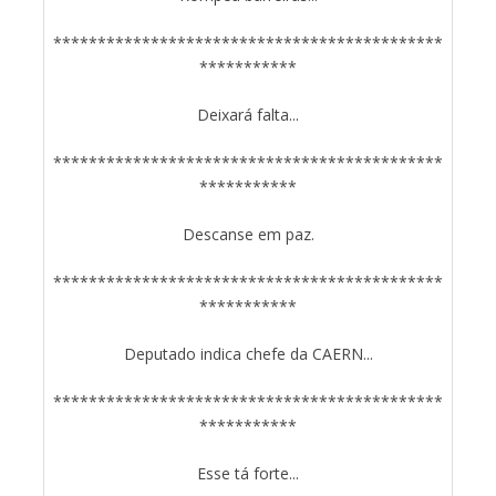
********************************************
***********
Deixará falta...
********************************************
***********
Descanse em paz.
********************************************
***********
Deputado indica chefe da CAERN...
********************************************
***********
Esse tá forte...