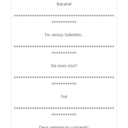
Bacana!
********************************************
***********
Tio versus Sobrinho...
********************************************
***********
De novo isso?
********************************************
***********
Fui!
********************************************
***********
Deus sempre no comando.