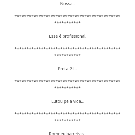
Nossa...
********************************************
***********
Esse é profissional.
********************************************
***********
Preta Gil...
********************************************
***********
Lutou pela vida...
********************************************
***********
Rompeu barreiras...