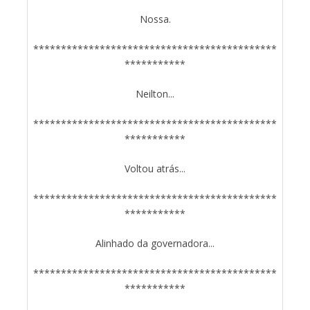
Nossa.
********************************************
***********
Neilton...
********************************************
***********
Voltou atrás...
********************************************
***********
Alinhado da governadora...
********************************************
***********