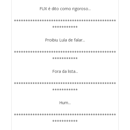
FUX é dito como rigoroso...
********************************************
***********
Proibiu Lula de falar...
********************************************
***********
Fora da lista...
********************************************
***********
Hum...
********************************************
***********