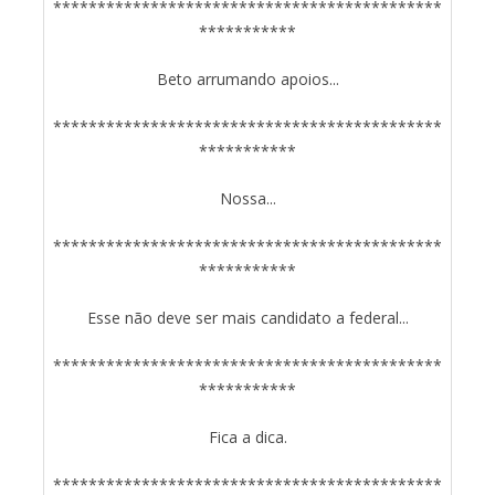
********************************************
***********
Beto arrumando apoios...
********************************************
***********
Nossa...
********************************************
***********
Esse não deve ser mais candidato a federal...
********************************************
***********
Fica a dica.
********************************************