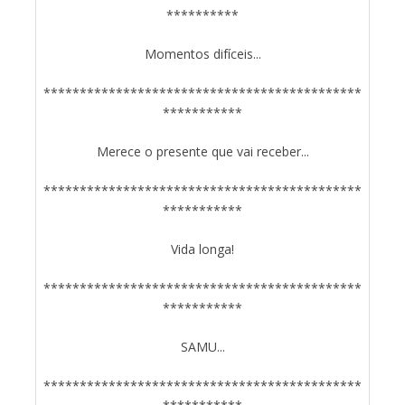
**********
Momentos difíceis...
********************************************
***********
Merece o presente que vai receber...
********************************************
***********
Vida longa!
********************************************
***********
SAMU...
********************************************