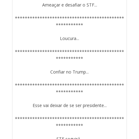
Ameaçar e desafiar o STF...
********************************************
***********
Loucura...
********************************************
***********
Confiar no Trump...
********************************************
***********
Esse vai deixar de se ser presidente...
********************************************
***********
STF seguirá...