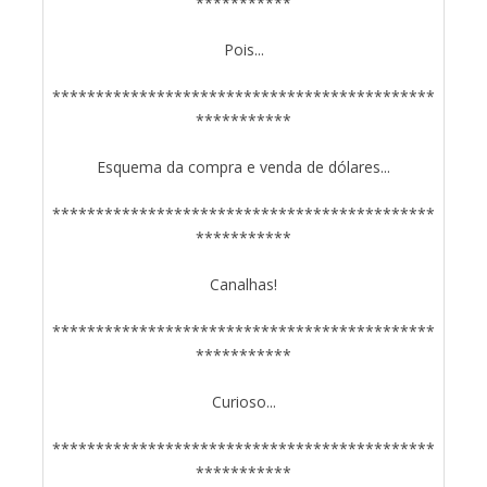
***********
Pois...
********************************************
***********
Esquema da compra e venda de dólares...
********************************************
***********
Canalhas!
********************************************
***********
Curioso...
********************************************
***********