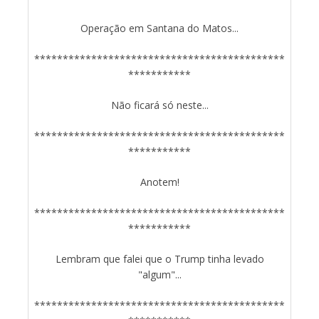
Operação em Santana do Matos...
********************************************
***********
Não ficará só neste...
********************************************
***********
Anotem!
********************************************
***********
Lembram que falei que o Trump tinha levado
"algum"...
********************************************