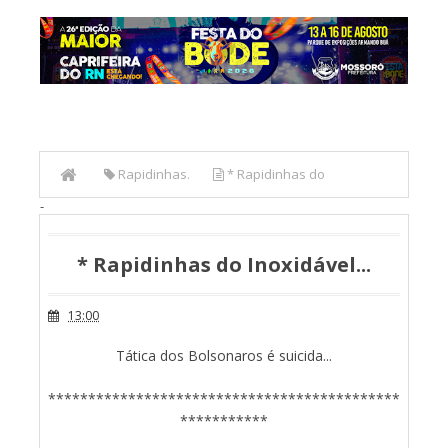
Rapidinhas.
* Rapidinhas do
-
Inoxidável...
* Rapidinhas do Inoxidável...
13:00
Tática dos Bolsonaros é suicida...
********************************************
***********