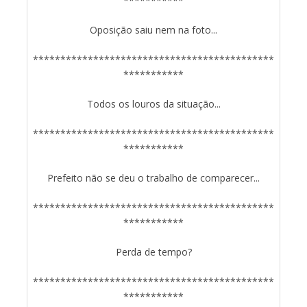
***********
Oposição saiu nem na foto...
********************************************
***********
Todos os louros da situação...
********************************************
***********
Prefeito não se deu o trabalho de comparecer...
********************************************
***********
Perda de tempo?
********************************************
***********