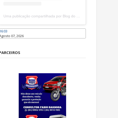
Uma publicação compartilhada por Blog do João Marcolino (@joaomarcolinoneto)
16:03
Agosto 07, 2026
Caraúbas
PARCEIROS