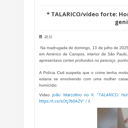
* TALARICO/vídeo forte: H
geni
20:51
Na madrugada de domingo, 13 de julho de 2025,
em Américo de Campos, interior de São Paulo, c
apresentava cortes profundos no pescoço, punhos
A Polícia Civil suspeita que o crime tenha mot
estaria se envolvendo com uma mulher casa
homicídio.
João Marcolino no X: "TALARICO: Ho
Vídeo
https://t.co/sOtj7b0AZV" / X