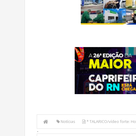
Notícias
* TALARICO/vídeo forte: H
-