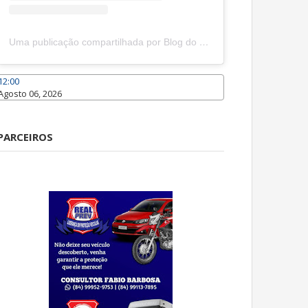
Uma publicação compartilhada por Blog do João Marcolino (@joaomarcolinoneto)
12:00
Agosto 06, 2026
Caraúbas
PARCEIROS