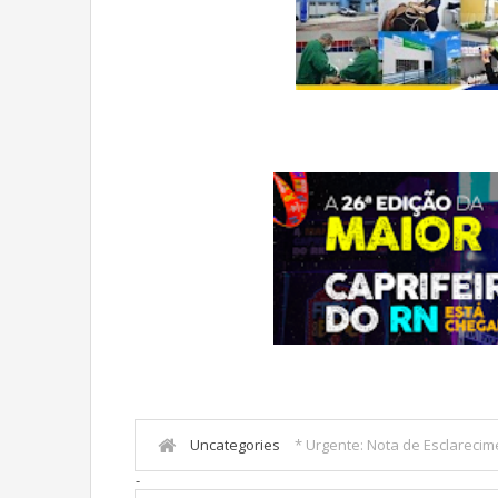
Uncategories
* Urgente: Nota de Esclarecim
-