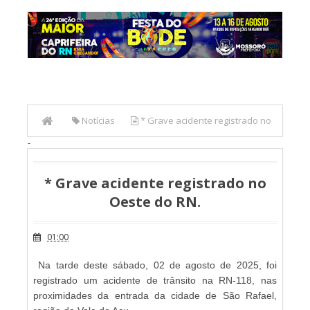
Notícias
* Grave acidente registrado no
-
Oeste do RN.
* Grave acidente registrado no
Oeste do RN.
01:00
Na tarde deste sábado, 02 de agosto de 2025, foi
registrado um acidente de trânsito na RN-118, nas
proximidades da entrada da cidade de São Rafael,