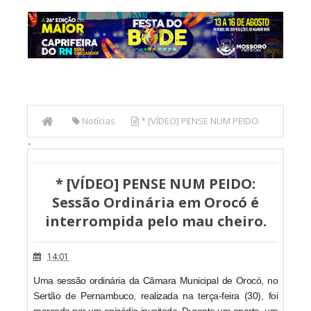
Notícias
* [VÍDEO] PENSE NUM PEIDO:
-
Sessão Ordinária em Orocó é interrompida pelo mau
cheiro.
* [VÍDEO] PENSE NUM PEIDO:
Sessão Ordinária em Orocó é
interrompida pelo mau cheiro.
14:01
Uma sessão ordinária da Câmara Municipal de Orocó, no
Sertão de Pernambuco, realizada na terça-feira (30), foi
marcada por um episódio inusitado. Durante um aparte, um