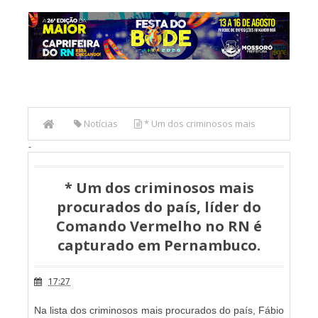
Notícias
* Um dos criminosos mais
-
procurados do país, líder do Comando Vermelho no RN é
capturado em Pernambuco.
* Um dos criminosos mais
procurados do país, líder do
Comando Vermelho no RN é
capturado em Pernambuco.
17:27
Na lista dos criminosos mais procurados do país, Fábio