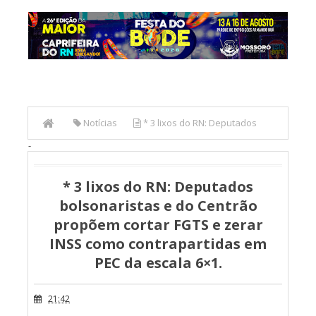
Notícias
* 3 lixos do RN: Deputados
-
bolsonaristas e do Centrão propõem cortar FGTS e zerar
INSS como contrapartidas em PEC da escala 6×1.
* 3 lixos do RN: Deputados
bolsonaristas e do Centrão
propõem cortar FGTS e zerar
INSS como contrapartidas em
PEC da escala 6×1.
21:42