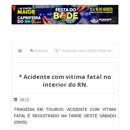
Notícias
* Acidente com vitima fatal no
-
interior do RN.
* Acidente com vitima fatal no
interior do RN.
18:13
TRAGÉDIA EM TOUROS: ACIDENTE COM VÍTIMA
FATAL É REGISTRADO NA TARDE DESTE SÁBADO
(09/05)