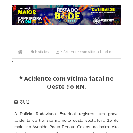
Notícias
* Acidente com vítima fatal no
-
Oeste do RN.
* Acidente com vítima fatal no
Oeste do RN.
23:44
A Polícia Rodoviária Estadual registrou um grave
acidente de trânsito na noite desta sexta-feira 15 de
maio, na Avenida Poeta Renato Caldas, no bairro Alto