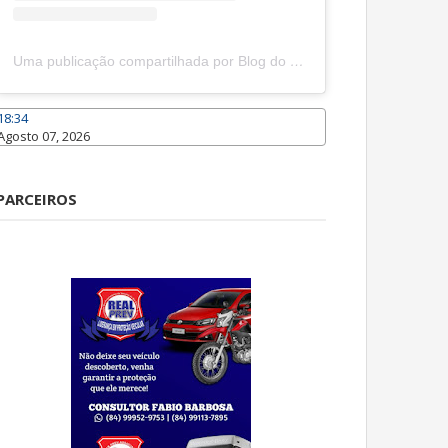
Uma publicação compartilhada por Blog do João Marcolino (@joaomarcolinoneto)
18:34
Agosto 07, 2026
Caraúbas
PARCEIROS