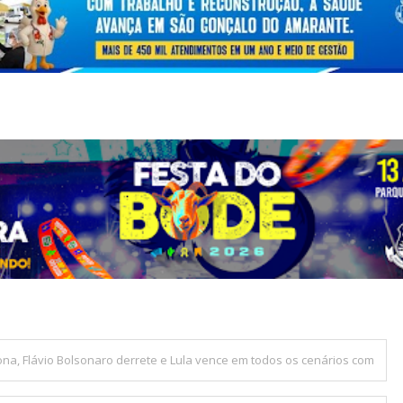
ona, Flávio Bolsonaro derrete e Lula vence em todos os cenários com