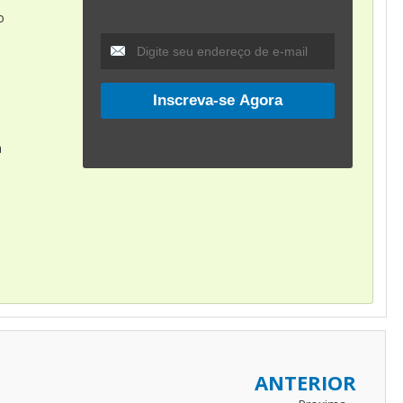
o
a
a
ANTERIOR