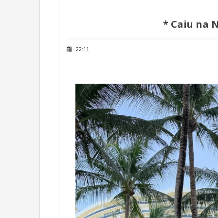
* Caiu na 
22:11