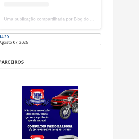
Uma publicação compartilhada por Blog do João Marcolino (@joaomarcolinoneto)
14:30
Agosto 07, 2026
Caraúbas
PARCEIROS