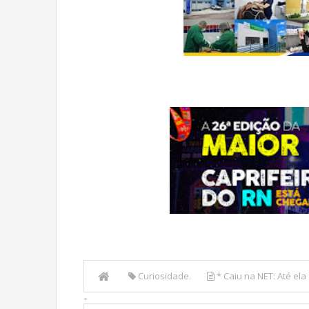
Curiosidade.
* Caiu na NET: Até ela
-