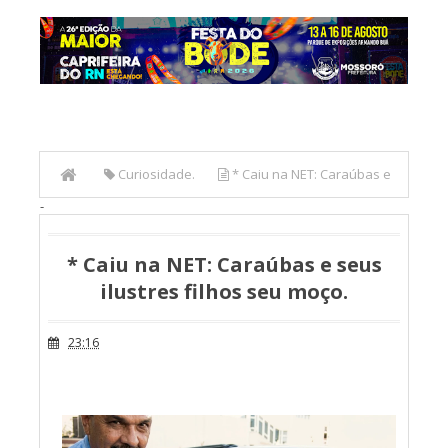
Curiosidade.
* Caiu na NET: Caraúbas e
-
seus ilustres filhos seu moço.
* Caiu na NET: Caraúbas e seus
ilustres filhos seu moço.
23:16