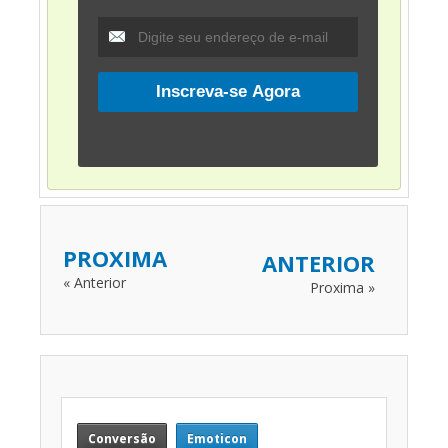
PROXIMA
ANTERIOR
« Anterior
Proxima »
Conversão
Emoticon