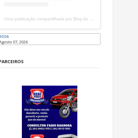
Uma publicação compartilhada por Blog do João Marcolino (@joaomarcolinoneto)
10:56
Agosto 07, 2026
Caraúbas
PARCEIROS