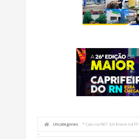
Uncategories
* Caiu na NET: Em breve na P
-