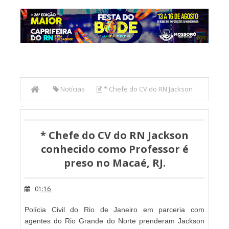
Notícias
* Chefe do CV do RN Jackson
-
conhecido como Professor é preso no Macaé, RJ.
* Chefe do CV do RN Jackson
conhecido como Professor é
preso no Macaé, RJ.
01:16
Polícia Civil do Rio de Janeiro em parceria com
agentes do Rio Grande do Norte prenderam Jackson