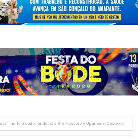
xa um morto e outro ferido no entre Mossoró e Upanema, Oeste do