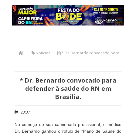
Notícias
* Dr. Bernardo convocado para
-
defender à saúde do RN em Brasília.
* Dr. Bernardo convocado para
defender à saúde do RN em
Brasília.
23:37
No começo de sua caminhada profissional, o médico
Dr. Bernardo ganhou o rótulo de "Plano de Saúde do