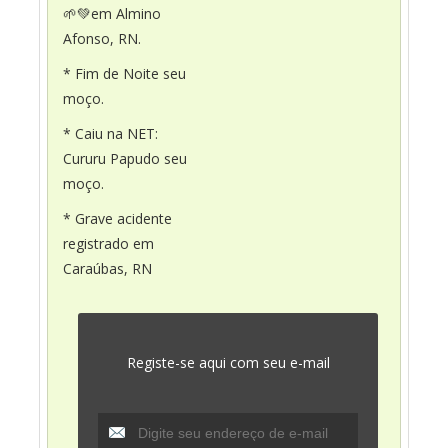
🌱💚em Almino
Afonso, RN.
* Fim de Noite seu
moço.
* Caiu na NET:
Cururu Papudo seu
moço.
* Grave acidente
registrado em
Caraúbas, RN
Registe-se aqui com seu e-mail