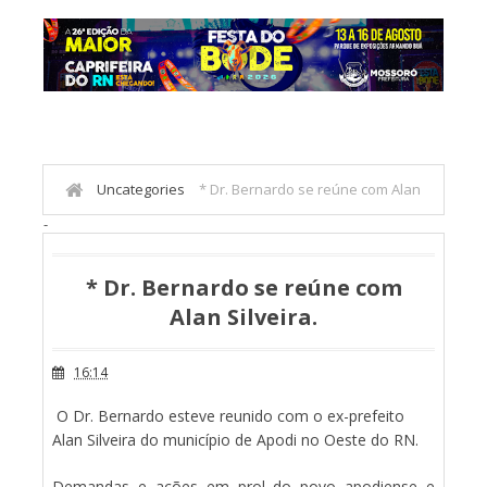
Uncategories
* Dr. Bernardo se reúne com Alan
-
Silveira.
* Dr. Bernardo se reúne com
Alan Silveira.
16:14
O Dr. Bernardo esteve reunido com o ex-prefeito
Alan Silveira do município de Apodi no Oeste do RN.
Demandas e ações em prol do povo apodiense e