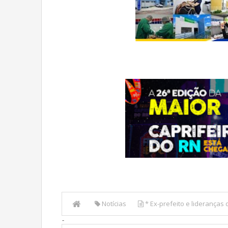
Notícias
* Ex-prefeito e lideranças
-