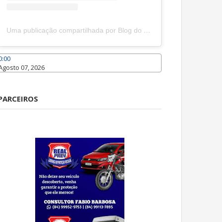
Uma publicação compartilhada por Blog do João Marcolino (@joaomarcolinoneto)
0:00
Agosto 07, 2026
Caraúbas
PARCEIROS