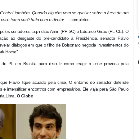
o Central também. Quando alguém vem se queixar sobre a área de um
, esse tema você trata com o diretor
— completou.
 pelos senadores Espiridião Amin (PP-SC) e Eduardo Girão (PL-CE). O
ção ao desgaste do pré-candidato à Presidência, senador Flávio
revelar diálogos em que o filho de Bolsonaro negocia investimentos do
rk Horse”.
s do PL em Brasília para discutir como reagir à crise provoca pela
r que Flávio fique acuado pela crise. O entorno do senador defende
s e intensificar encontros com empresários. Ele viaja para São Paulo
ria Lima.
O Globo