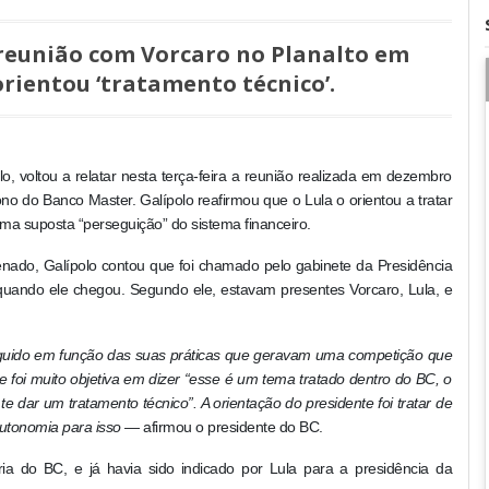
r reunião com Vorcaro no Planalto em
 orientou ‘tratamento técnico’.
o, voltou a relatar nesta terça-feira a reunião realizada em dezembro
no do Banco Master. Galípolo reafirmou que o Lula o orientou a tratar
uma suposta “perseguição” do sistema financeiro.
do, Galípolo contou que foi chamado pelo gabinete da Presidência
 quando ele chegou. Segundo ele, estavam presentes Vorcaro, Lula, e
guido em função das suas práticas que geravam uma competição que
 foi muito objetiva em dizer “esse é um tema tratado dentro do BC, o
 te dar um tratamento técnico”. A orientação do presidente foi tratar de
autonomia para isso
— afirmou o presidente do BC.
ria do BC, e já havia sido indicado por Lula para a presidência da