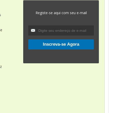
Registe-se aqui com seu e-mail
s
ue
az