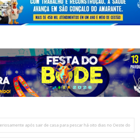
iosamente após sair de casa para pescar há oito dias no Oeste do