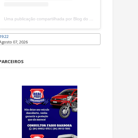
Uma publicação compartilhada por Blog do João Marcolino (@joaomarcolinoneto)
19:22
Agosto 07, 2026
Caraúbas
PARCEIROS