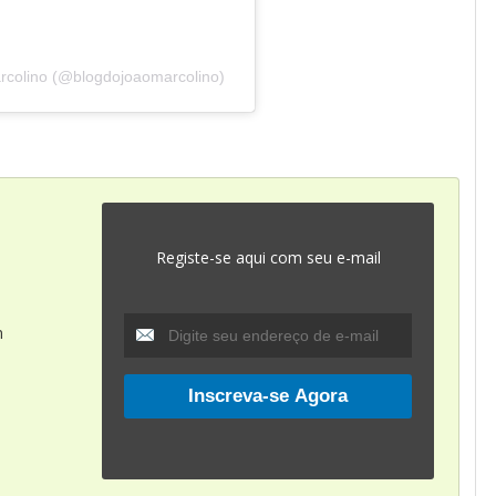
rcolino (@blogdojoaomarcolino)
Registe-se aqui com seu e-mail
m