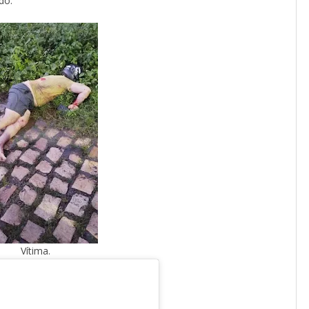
do.
Vítima.