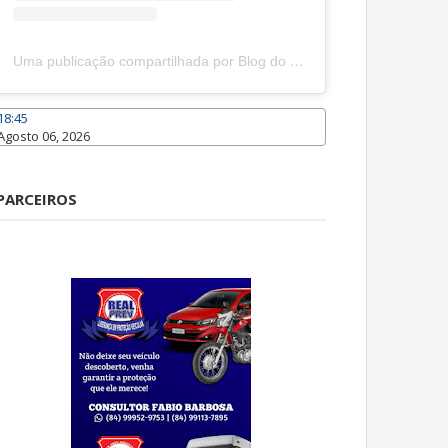
Uma publicação compartilhada por Blog do João Marcolino (@joaomarcolinoneto)
18:45
Agosto 06, 2026
Caraúbas
PARCEIROS