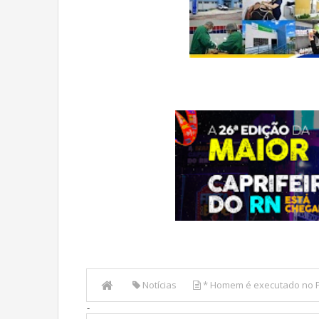
Notícias
* Homem é executado no P
-