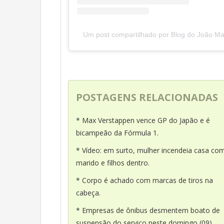
Um post compartilhado por Blog do João Ma
POSTAGENS RELACIONADAS
* Max Verstappen vence GP do Japão e é
bicampeão da Fórmula 1.
* Vídeo: em surto, mulher incendeia casa co
marido e filhos dentro.
* Corpo é achado com marcas de tiros na
cabeça.
* Empresas de ônibus desmentem boato de
suspensão do serviço neste domingo (09).