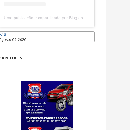
Uma publicação compartilhada por Blog do João Marcolino (@joaomarcolinoneto)
7:13
Agosto 09, 2026
Caraúbas
PARCEIROS