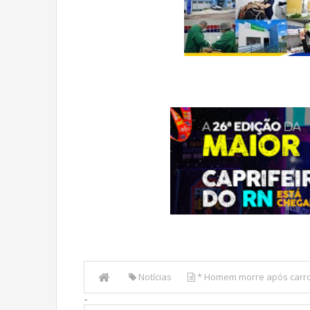
Notícias
* Homem morre após carro 
-