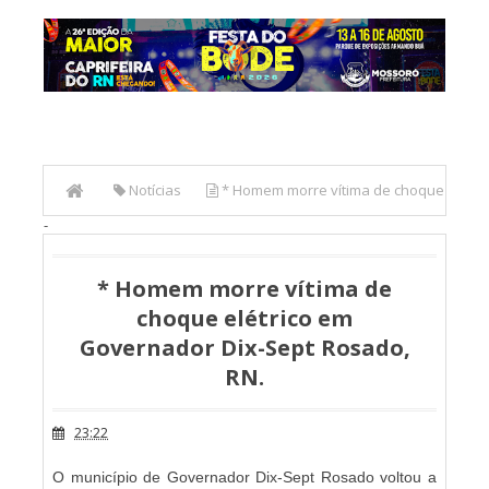
Notícias
* Homem morre vítima de choque
-
elétrico em Governador Dix-Sept Rosado, RN.
* Homem morre vítima de
choque elétrico em
Governador Dix-Sept Rosado,
RN.
23:22
O município de Governador Dix-Sept Rosado voltou a