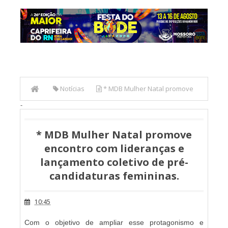
Notícias
* MDB Mulher Natal promove
-
encontro com lideranças e lançamento coletivo de pré-
candidaturas femininas.
* MDB Mulher Natal promove
encontro com lideranças e
lançamento coletivo de pré-
candidaturas femininas.
10:45
Com o objetivo de ampliar esse protagonismo e