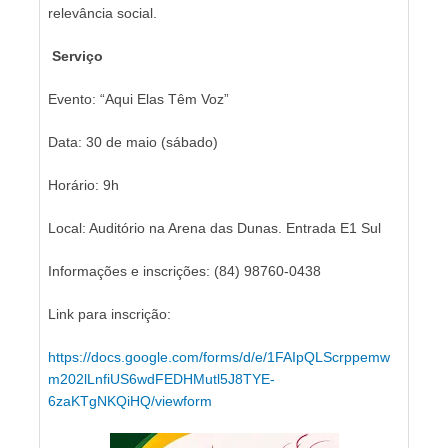
relevância social.
Serviço
Evento: “Aqui Elas Têm Voz”
Data: 30 de maio (sábado)
Horário: 9h
Local: Auditório na Arena das Dunas. Entrada E1 Sul
Informações e inscrições: (84) 98760-0438
Link para inscrição:
https://docs.google.com/forms/d/e/1FAIpQLScrppemw
m202lLnfiUS6wdFEDHMutl5J8TYE-
6zaKTgNKQiHQ/viewform