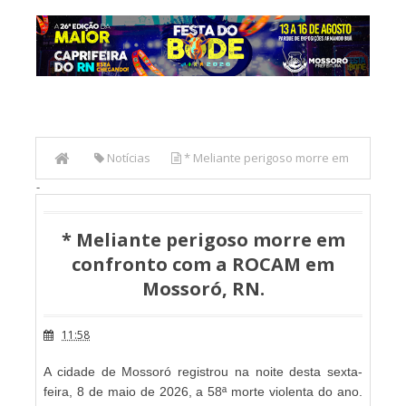
Notícias
* Meliante perigoso morre em
-
confronto com a ROCAM em Mossoró, RN.
* Meliante perigoso morre em
confronto com a ROCAM em
Mossoró, RN.
11:58
A cidade de Mossoró registrou na noite desta sexta-
feira, 8 de maio de 2026, a 58ª morte violenta do ano.