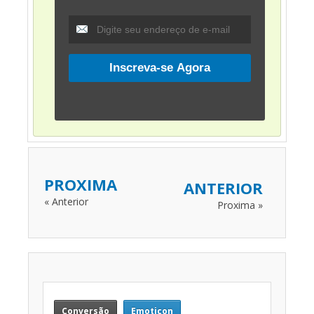
PROXIMA
ANTERIOR
« Anterior
Proxima »
Conversão
Emoticon