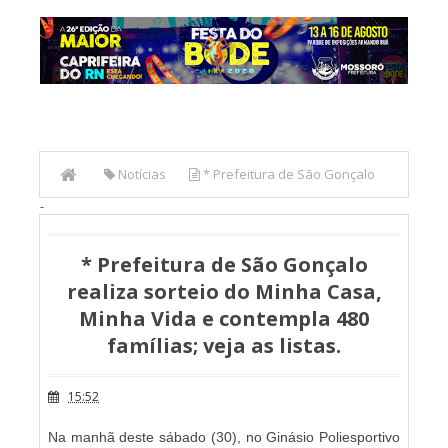
Notícias
* Prefeitura de São Gonçalo
-
realiza sorteio do Minha Casa, Minha Vida e contempla 480
famílias; veja as listas.
* Prefeitura de São Gonçalo
realiza sorteio do Minha Casa,
Minha Vida e contempla 480
famílias; veja as listas.
15:52
Na manhã deste sábado (30), no Ginásio Poliesportivo