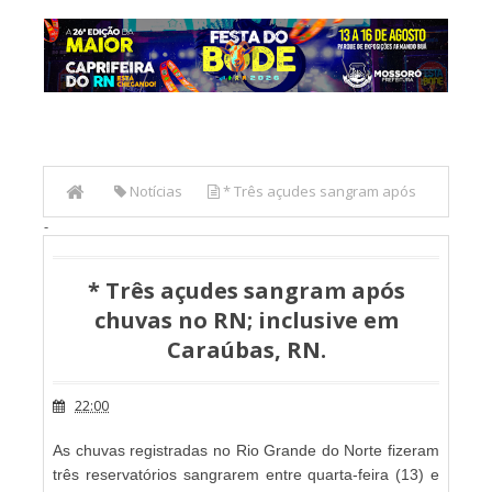
Notícias
* Três açudes sangram após
-
chuvas no RN; inclusive em Caraúbas, RN.
* Três açudes sangram após
chuvas no RN; inclusive em
Caraúbas, RN.
22:00
As chuvas registradas no Rio Grande do Norte fizeram
três reservatórios sangrarem entre quarta-feira (13) e