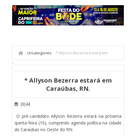
Uncategories
* Allyson Bezerra estará em
-
Caraúbas, RN.
* Allyson Bezerra estará em
Caraúbas, RN.
00:44
O pré-candidato Allyson Bezerra estará na próxima
quinta-feira (16), cumprindo agenda política na cidade
de Caraúbas no Oeste do RN.