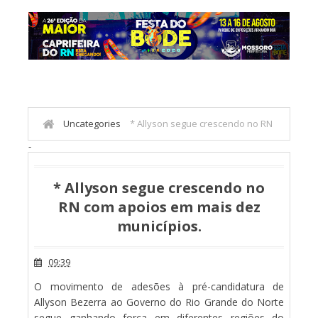
Uncategories
* Allyson segue crescendo no RN
-
com apoios em mais dez municípios.
* Allyson segue crescendo no
RN com apoios em mais dez
municípios.
09:39
O movimento de adesões à pré-candidatura de
Allyson Bezerra ao Governo do Rio Grande do Norte
segue ganhando força em diferentes regiões do