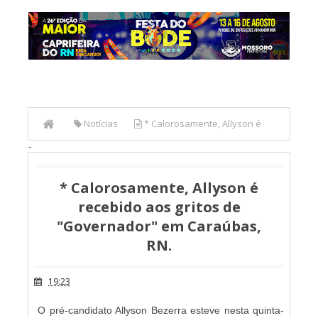
Notícias
* Calorosamente, Allyson é
-
recebido aos gritos de "Governador" em Caraúbas, RN.
* Calorosamente, Allyson é
recebido aos gritos de
"Governador" em Caraúbas,
RN.
19:23
O pré-candidato Allyson Bezerra esteve nesta quinta-