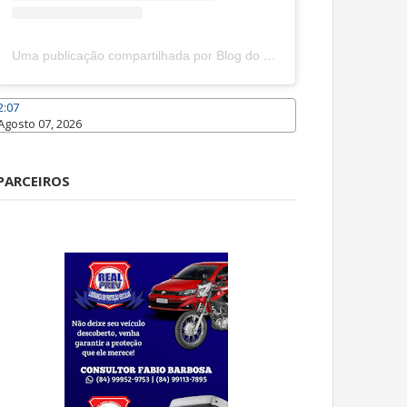
Uma publicação compartilhada por Blog do João Marcolino (@joaomarcolinoneto)
2:07
Agosto 07, 2026
Caraúbas
PARCEIROS