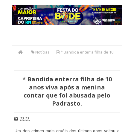
Notícias
* Bandida enterra filha de 10
-
anos viva após a menina contar que foi abusada pelo
Padrasto.
* Bandida enterra filha de 10
anos viva após a menina
contar que foi abusada pelo
Padrasto.
23:23
Um dos crimes mais cruéis dos últimos anos voltou a