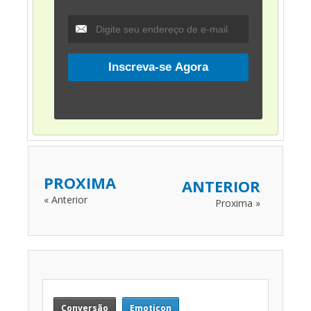
PROXIMA
ANTERIOR
« Anterior
Proxima »
Conversão
Emoticon