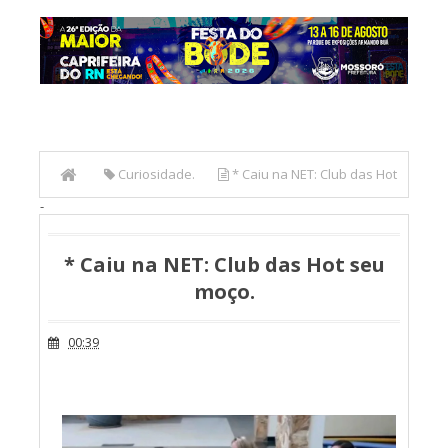
Curiosidade.
* Caiu na NET: Club das Hot
-
seu moço.
* Caiu na NET: Club das Hot seu
moço.
00:39