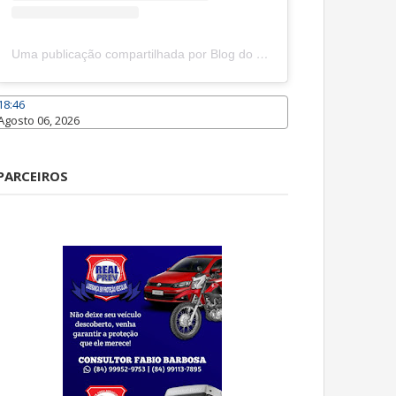
Uma publicação compartilhada por Blog do João Marcolino (@joaomarcolinoneto)
18:46
Agosto 06, 2026
Caraúbas
PARCEIROS