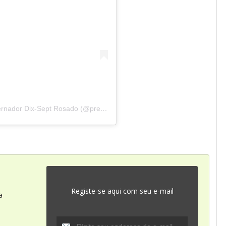
Um post compartilhado por Prefeitura de Governador Dix-Sept Rosado (@prefeituragovdixsept)
Registe-se aqui com seu e-mail
a