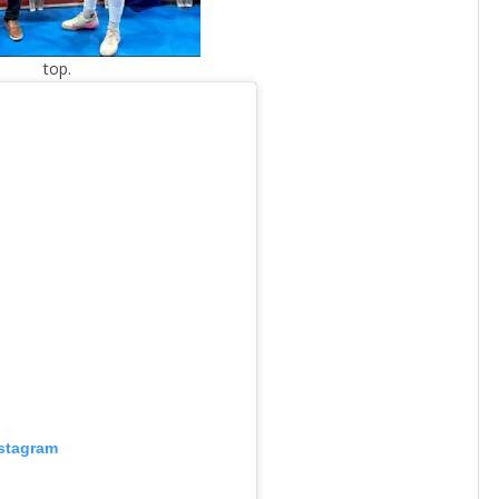
top.
nstagram