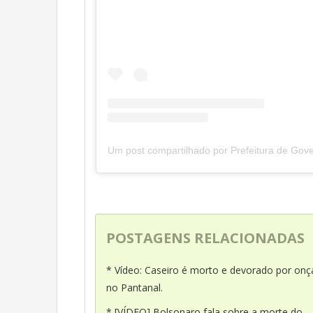
POSTAGENS RELACIONADAS
* Vídeo: Caseiro é morto e devorado por onç
no Pantanal.
* [VÍDEO] Bolsonaro fala sobre a morte do