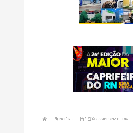
Notícias
* 🏆⚽ CAMPEONATO DIXSEP
-