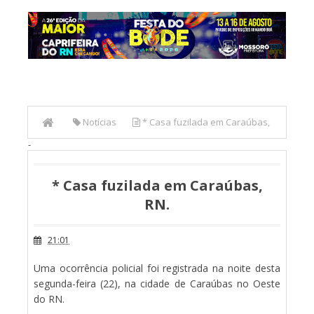
Notícias
* Casa fuzilada em Caraúbas,
-
RN.
* Casa fuzilada em Caraúbas,
RN.
21:01
Uma ocorrência policial foi registrada na noite desta
segunda-feira (22), na cidade de Caraúbas no Oeste
do RN.