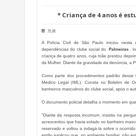
* Criança de 4 anos é est
19:38
A Polícia Civil de São Paulo iniciou nesta 
dependências do clube social do
Palmeiras
, l
criança de quatro anos, cuja mãe prestou depoim
da Mulher. Diante da gravidade da denúncia, a Pol
Como parte dos procedimentos padrão desse ti
Médico Legal (IML). Consta no Boletim de Oc
banheiros masculinos do clube social, após o auto
O documento policial detalha o momento em que
"Diante da resposta incomum, insistiu na perg
acrescentou que havia estado no banheiro mascul
reservado e voltou a indagá-la sobre o ocorri
então explicou que, no ambiente familiar, não ex