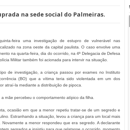
uprada na sede social do Palmeiras.
quinta-feira uma investigação de estupro de vulnerável nas
ocalizado na zona oeste da capital paulista. O caso envolve uma
ento na quarta-feira, dia do ocorrido, na 4ª Delegacia de Defesa
ícia Militar também foi acionada para intervir na situação.
po de investigação, a criança passou por exames no Instituto
orrência (BO) que a vítima teria sido violentada em um dos
r atraí-la mediante a distribuição de pipoca.
 a mãe percebeu o comportamento atípico da filha.
unta, ocasião em que a menor repetiu tratar-se de um segredo e
ino. Estranhando a situação, levou a criança para um local mais
do. Novamente a menor respondeu que era segredo. A declarante
istem segredos e insistiu para que relatasse o ocorrido, momento