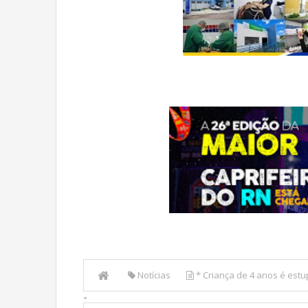
Notícias
* Criança de 4 anos é estu
-