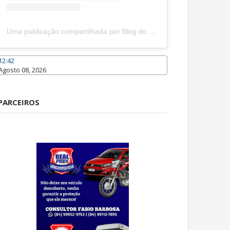
Uma publicação compartilhada por Blog do João Marcolino (@joaomarcolinoneto)
12:42
Agosto 08, 2026
Caraúbas
PARCEIROS