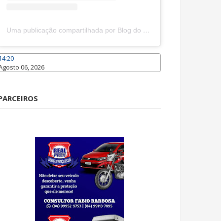
Uma publicação compartilhada por Blog do João Marcolino (@joaomarcolinoneto)
14:20
Agosto 06, 2026
Caraúbas
PARCEIROS