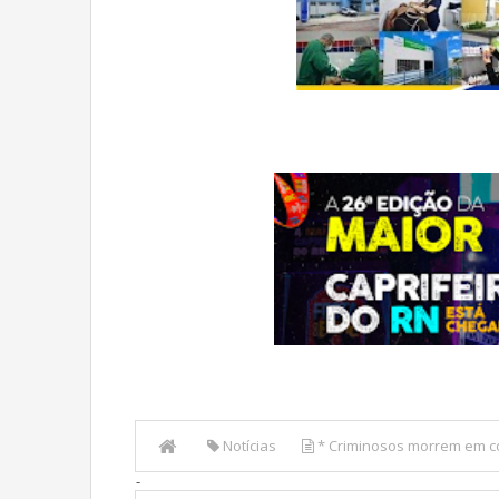
Notícias
* Criminosos morrem em c
-