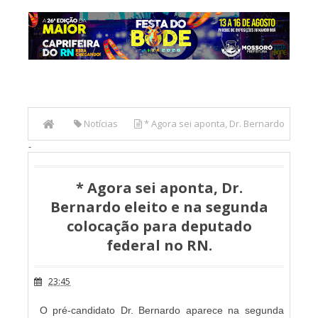
Notícias
* Agora sei aponta, Dr. Bernardo
-
eleito e na segunda colocação para deputado federal no
RN.
* Agora sei aponta, Dr.
Bernardo eleito e na segunda
colocação para deputado
federal no RN.
23:45
O pré-candidato Dr. Bernardo aparece na segunda