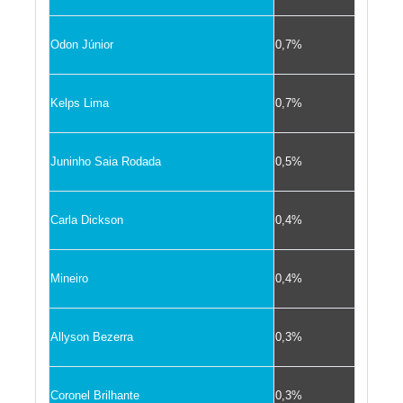
Odon Júnior
0,7%
Kelps Lima
0,7%
Juninho Saia Rodada
0,5%
Carla Dickson
0,4%
Mineiro
0,4%
Allyson Bezerra
0,3%
Coronel Brilhante
0,3%