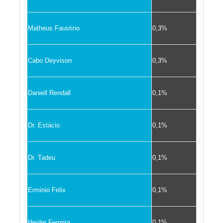
Matheus Faustino
0,3%
Cabo Deyvison
0,3%
Daniell Rendall
0,1%
Dr. Estácio
0,1%
Dr. Tadeu
0,1%
Erminio Felix
0,1%
Heider Ferreira
0,1%