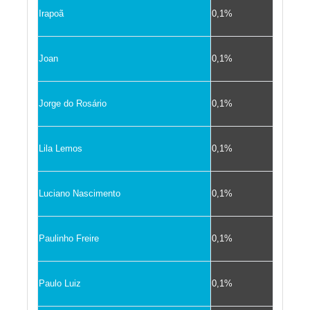
Irapoã
0,1%
Joan
0,1%
Jorge do Rosário
0,1%
Lila Lemos
0,1%
Luciano Nascimento
0,1%
Paulinho Freire
0,1%
Paulo Luiz
0,1%