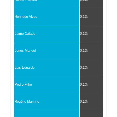
Henrique Alves
0,1%
Jaime Calado
0,1%
Jones Manoel
0,1%
Luis Eduardo
0,1%
Pedro Filho
0,1%
Rogério Marinho
0,1%