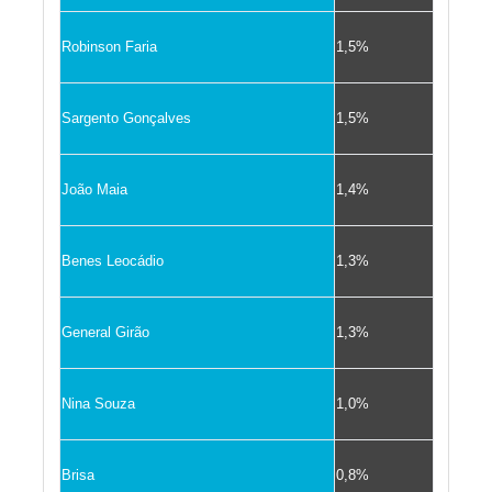
Robinson Faria
1,5%
Sargento Gonçalves
1,5%
João Maia
1,4%
Benes Leocádio
1,3%
General Girão
1,3%
Nina Souza
1,0%
Brisa
0,8%