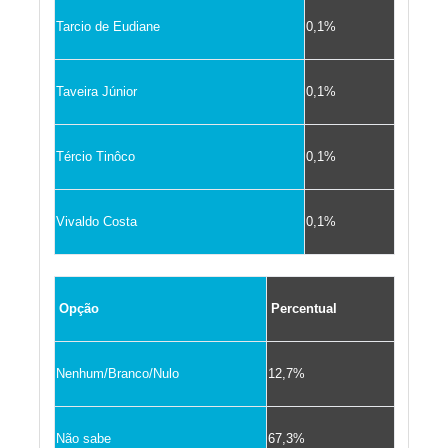
Tarcio de Eudiane
0,1%
Taveira Júnior
0,1%
Tércio Tinôco
0,1%
Vivaldo Costa
0,1%
Opção
Percentual
Nenhum/Branco/Nulo
12,7%
Não sabe
67,3%