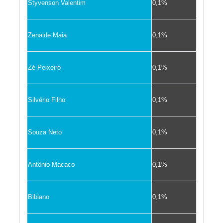
Styvenson Valentim
0,1%
Zenaide Maia
0,1%
Zé Peixeiro
0,1%
Silvério Filho
0,1%
Souza Neto
0,1%
Antônio Macaco
0,1%
Bibiano
0,1%