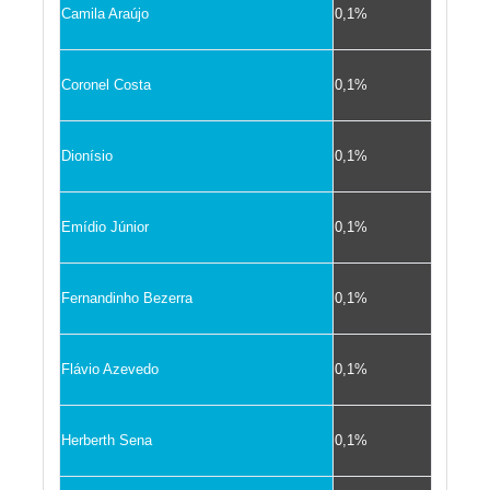
Camila Araújo
0,1%
Coronel Costa
0,1%
Dionísio
0,1%
Emídio Júnior
0,1%
Fernandinho Bezerra
0,1%
Flávio Azevedo
0,1%
Herberth Sena
0,1%