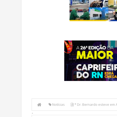
Notícias
* Dr. Bernardo esteve em A
-