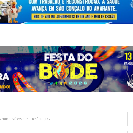
lmino Afonso e Lucrécia, RN.