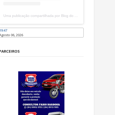
Uma publicação compartilhada por Blog do João Marcolino (@joaomarcolinoneto)
19:47
Agosto 06, 2026
Caraúbas
PARCEIROS