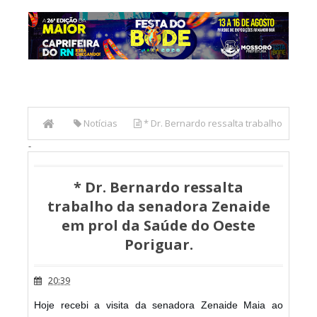
Notícias
* Dr. Bernardo ressalta trabalho
-
da senadora Zenaide em prol da Saúde do Oeste
Poriguar.
* Dr. Bernardo ressalta
trabalho da senadora Zenaide
em prol da Saúde do Oeste
Poriguar.
20:39
Hoje recebi a visita da senadora Zenaide Maia ao