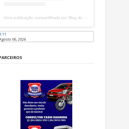
Uma publicação compartilhada por Blog do João Marcolino (@joaomarcolinoneto)
1:11
Agosto 06, 2026
Caraúbas
PARCEIROS