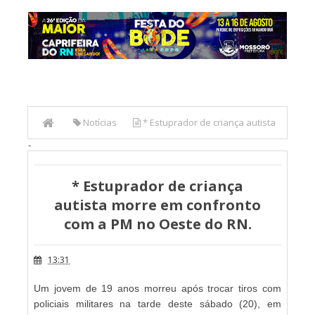
Notícias
* Estuprador de criança autista
-
morre em confronto com a PM no Oeste do RN.
* Estuprador de criança
autista morre em confronto
com a PM no Oeste do RN.
13:31
Um jovem de 19 anos morreu após trocar tiros com
policiais militares na tarde deste sábado (20), em